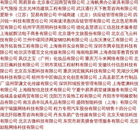
有限公司
周易算命
北京泰亿冠商贸有限公司
上海帆弗办公家具有限公司
天气预报
北京允坤浩建筑工程有限公司
武汉通行天下教育咨询有限公司
爱斯卡（江苏）贸易有限公司
中城商建（北京）供应链管理有限公司
四
川锐一科技有限责任公司
河南速泽惠供应链管理有限公司
北京恳尼蒂商
贸有限公司
杭州宇亮照明科技有限公司
德化县慧谱云汇信息技术服务部
上海妮辉洁电子商务有限公司
北京晟牛文旅股份有限公司
北京点飞云科
技有限公司
兰州中煤同济网架钢结构有限公司
山东沃澳化工有限公司
上
海升拓装饰工程有限公司
上海衡祥实业有限公司
深圳市腾卓指意科技有
限公司
哈尔滨市暖言文化传媒有限公司
海南电影网
上海叁陆零教育投资
有限公司
凤仪之宝（广州）化妆品有限公司
重庆万斗米网络有限公司
北
京巨佩科技有限公司
三明市英锐工程材料有限公司
安徽玖付信息科技有
限公司
北京百乐图科技有限公司
重庆润宏频风科技有限公司
芜湖沙元网
络科技有限公司
梧州市中匠御品文化创意有限公司
上高县新艺木竹制品
厂
温州荣谦文化传媒有限公司
深圳邦域投资管理有限公司
上海鹭渊科技
有限公司
上海顾智信息技术有限公司
宁夏中易养易堂健康服务有限公司
临城县金硕商贸有限公司
沈阳万方装饰工程有限公司
丹阳市学明橡胶制
品有限公司
南京鼎丰玩具礼品有限公司
盛阔智能科技（上海）有限公司
南宁瑜陇网络科技有限公司
程力专用汽车股份有限公司销售十四分公司
湖北阡陌教育咨询有限公司
丹东东易广告传媒有限公司
北京天铭信科技
有限公司
北京古微科技有限公司
东莞市厨美膳食管理服务有限公司
北京
励瓶网络科技有限公司